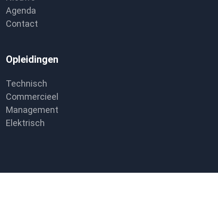
Agenda
Contact
Opleidingen
Technisch
Commercieel
Management
Elektrisch
© 2026 Koskamp —
Ontwerp & realisatie:
Bloemendaal in
Vorm
Privacyverklaring