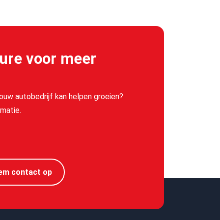
ure voor meer
jouw autobedrijf kan helpen groeien?
matie.
em contact op