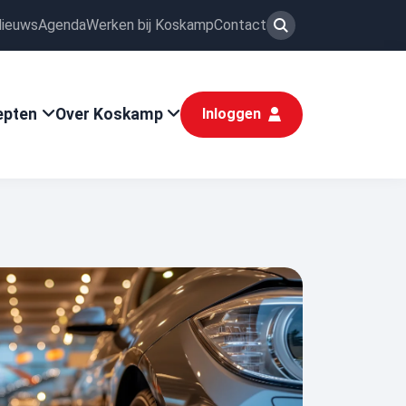
ieuws
Agenda
Werken bij Koskamp
Contact
epten
Over Koskamp
Inloggen