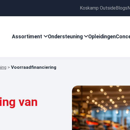
Koskamp Outside
Blogs
N
Assortiment
Ondersteuning
Opleidingen
Conc
ning
>
Voorraadfinanciering
ing van