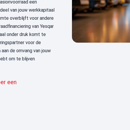
casionvoorraad een
t deel van jouw werkkapitaal
imte overblijft voor andere
raadfinanciering van
Yesqar
taal onder druk komt te
eringspartner voor de
ch aan de omvang van jouw
hebt om te blijven
er een