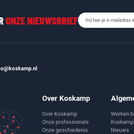
OR
ONZE NIEUWSBRIEF
fo@koskamp.nl
Over Koskamp
Algem
Over Koskamp
Werken b
Onze professionals
Koskamp 
Onze geschiedenis
Nieuws